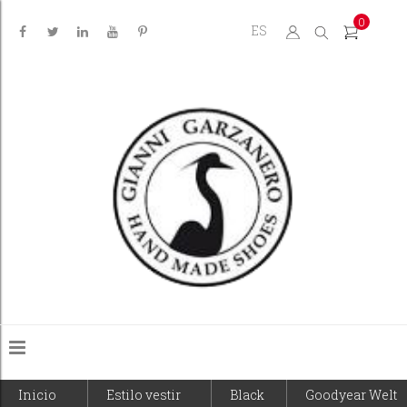
0
ES
Inicio
Estilo vestir
Black
Goodyear Welt