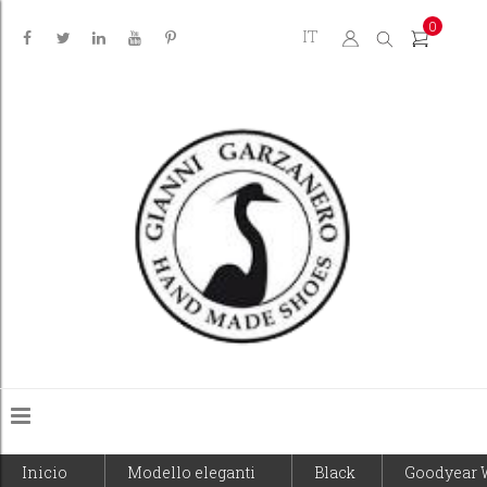
0
IT
Inicio
Modello eleganti
Black
Goodyear 