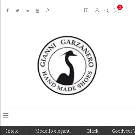
0
IT
Inicio
Modello eleganti
Black
Goodyear 