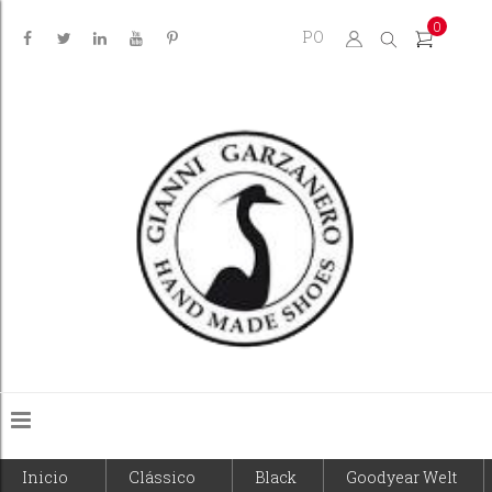
0
PO
Inicio
Clássico
Black
Goodyear Welt