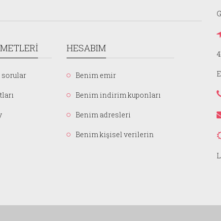
G
ZMETLERI
HESABIM
4
E
 sorular
Benim emir
tları
Benim indirim kuponları
y
Benim adresleri
Benim kişisel verilerin
L