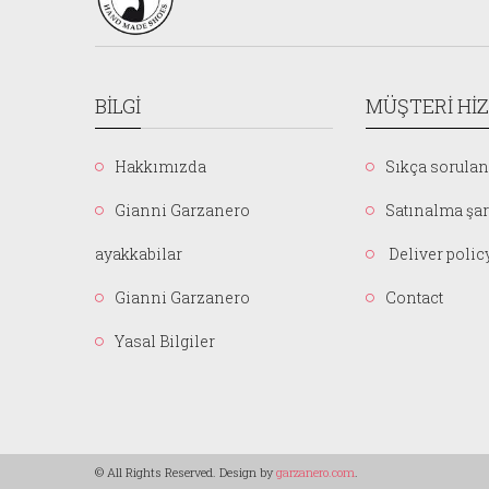
BILGI
MÜŞTERI HI
Hakkımızda
Sıkça sorulan
Gianni Garzanero
Satınalma şar
ayakkabilar
Deliver polic
Gianni Garzanero
Contact
Yasal Bilgiler
© All Rights Reserved. Design by
garzanero.com
.