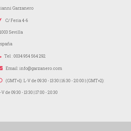
ianni Garzanero
C/ Feria 4-6
1003 Sevilla
spaña
Tel : 0034 954 564 292
Email:
info@garzanero.com
(GMT+1): L-V de 09:30 - 13:30 | 16:30 - 20:00 | (GMT+2):
-V de 09:30 - 13:30 | 17:00 - 20:30