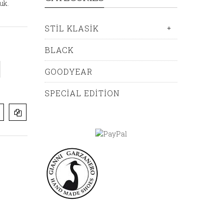
uk.
STIL KLASIK
+
BLACK
GOODYEAR
SPECIAL EDITION