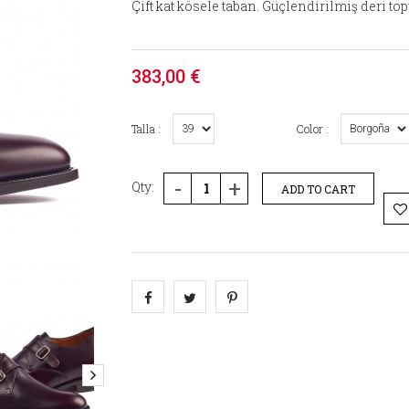
Çift kat kösele taban. Güçlendirilmiş deri top
383,00 €
Talla :
Color :
-
+
Qty:
ADD TO CART