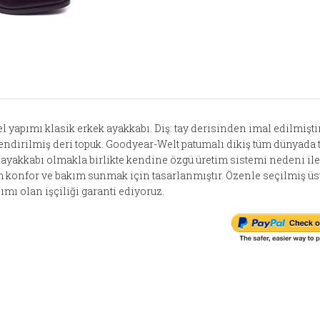
l yapımı klasik erkek ayakkabı. Diş: tay derisinden imal edilmiştir.
üçlendirilmiş deri topuk. Goodyear-Welt patumalı dikiş tüm dünyada
 ayakkabı olmakla birlikte kendine özgü üretim sistemi nedeni ile
tam konfor ve bakım sunmak için tasarlanmıştır. Özenle seçilmiş ü
mı olan işçiliği garanti ediyoruz.