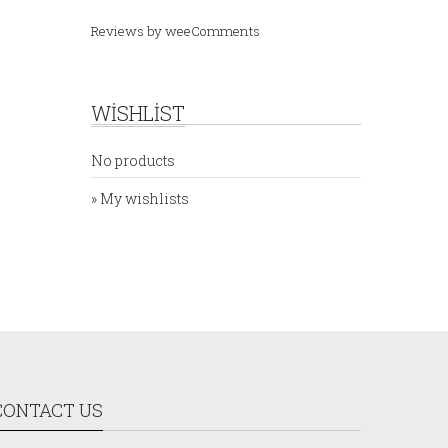
Reviews by
weeComments
WISHLIST
No products
» My wishlists
CONTACT US