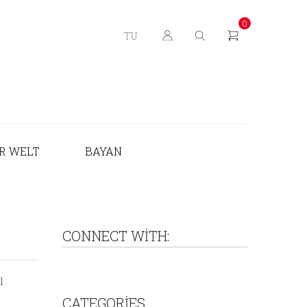
0
TU
R WELT
BAYAN
CONNECT WITH:
l
CATEGORIES