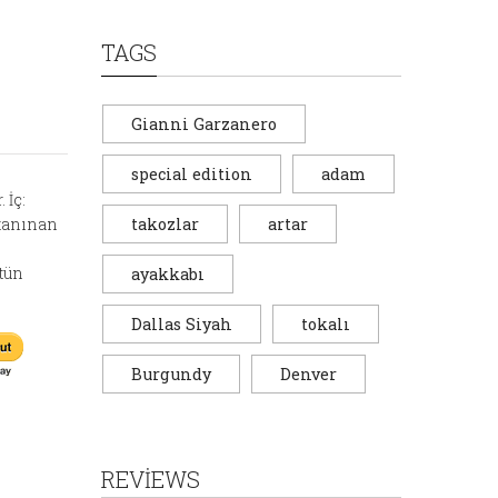
TAGS
Gianni Garzanero
special edition
adam
 İç:
 tanınan
takozlar
artar
stün
ayakkabı
Dallas Siyah
tokalı
Burgundy
Denver
REVIEWS