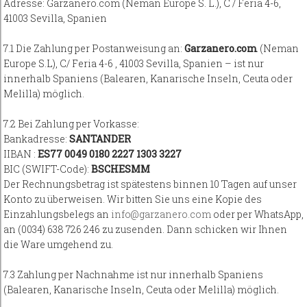
Adresse: Garzanero.com (Neman Europe S. L.), C / Feria 4-6,
41003 Sevilla, Spanien
7.1 Die Zahlung per Postanweisung an:
Garzanero.com
(Neman
Europe S.L), C/ Feria 4-6 , 41003 Sevilla, Spanien – ist nur
innerhalb Spaniens (Balearen, Kanarische Inseln, Ceuta oder
Melilla) möglich.
7.2 Bei Zahlung per Vorkasse:
Bankadresse:
SANTANDER
IIBAN :
ES77 0049 0180 2227 1303 3227
BIC (SWIFT-Code):
BSCHESMM
Der Rechnungsbetrag ist spätestens binnen 10 Tagen auf unser
Konto zu überweisen. Wir bitten Sie uns eine Kopie des
Einzahlungsbelegs an
info@garzanero.com
oder per WhatsApp,
an (0034) 638 726 246 zu zusenden. Dann schicken wir Ihnen
die Ware umgehend zu.
7.3 Zahlung per Nachnahme ist nur innerhalb Spaniens
(Balearen, Kanarische Inseln, Ceuta oder Melilla) möglich.