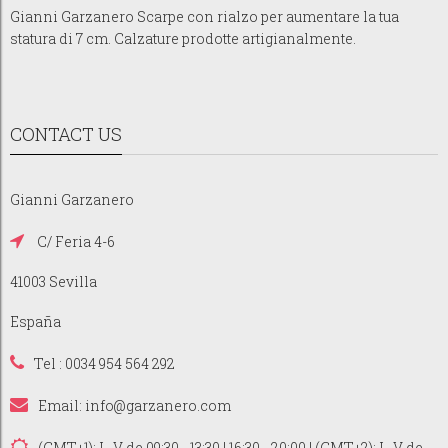
Gianni Garzanero Scarpe con rialzo per aumentare la tua
statura di 7 cm. Calzature prodotte artigianalmente.
CONTACT US
Gianni Garzanero
C/ Feria 4-6
41003 Sevilla
España
Tel : 0034 954 564 292
Email:
info@garzanero.com
(GMT+1): L-V de 09:30 - 13:30 | 16:30 - 20:00 | (GMT+2): L-V de