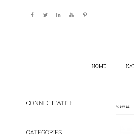
HOME
KA
CONNECT WITH:
View as :
CATEGORIES