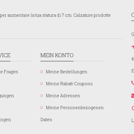
er aumentare la tua statura di 7 cm. Calzature prodotte
G
VICE
MEIN KONTO
4
E
te Fragen
Meine Bestellungen
Meine Rabatt-Coupons
gungen
Meine Adressen
Meine Personenbezogenen
ungen
Daten
L