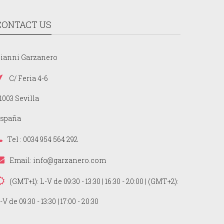
CONTACT US
ianni Garzanero
C/ Feria 4-6
1003 Sevilla
spaña
Tel : 0034 954 564 292
Email:
info@garzanero.com
(GMT+1): L-V de 09:30 - 13:30 | 16:30 - 20:00 | (GMT+2):
-V de 09:30 - 13:30 | 17:00 - 20:30