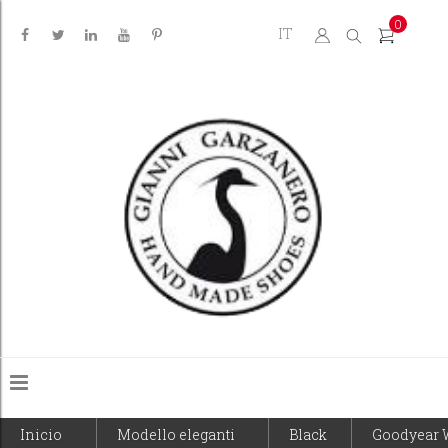
0
IT
Inicio
Modello eleganti
Black
Goodyear 