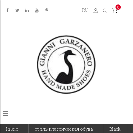
0
RU
Inicio
стиль классическая обувь
Black