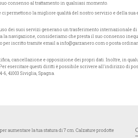
l suo consenso al trattamento in qualsiasi momento.
e ci permettono la migliore qualitá del nostro servizio e della su
o dei suoi servizi generano un trasferimento internazionale di da
nua la navigazione, consideriamo che presta il suo consenso inequ
dolo per iscritto tramite email a info@garzanero.com o posta ordi
rettifica, cancellazione e opposizione dei propri dati. Inoltre, in q
er esercitare questi diritti è possibile scrivere all'indirizzo di 
-6, 41003 Siviglia, Spagna.
er aumentare la tua statura di 7 cm. Calzature prodotte