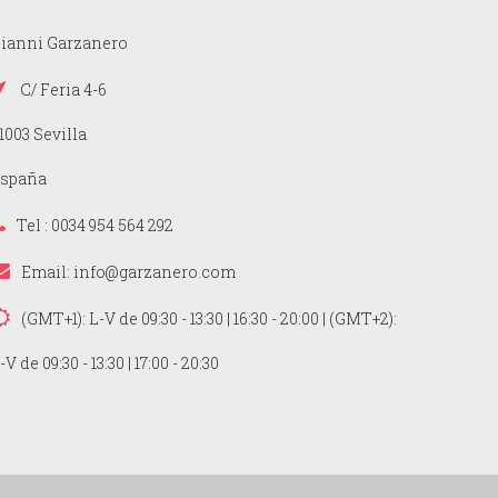
ianni Garzanero
C/ Feria 4-6
1003 Sevilla
spaña
Tel : 0034 954 564 292
Email:
info@garzanero.com
(GMT+1): L-V de 09:30 - 13:30 | 16:30 - 20:00 | (GMT+2):
-V de 09:30 - 13:30 | 17:00 - 20:30