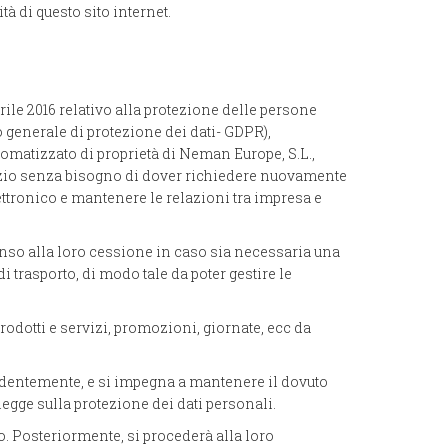
à di questo sito internet.
ile 2016 relativo alla protezione delle persone
to generale di protezione dei dati- GDPR),
utomatizzato di proprietà di Neman Europe, S.L.,
rvizio senza bisogno di dover richiedere nuovamente
ettronico e mantenere le relazioni tra impresa e
senso alla loro cessione in caso sia necessaria una
 trasporto, di modo tale da poter gestire le
rodotti e servizi, promozioni, giornate, ecc da
cedentemente, e si impegna a mantenere il dovuto
egge sulla protezione dei dati personali.
o. Posteriormente, si procederà alla loro