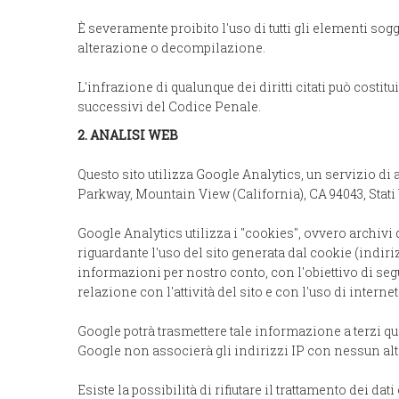
È severamente proibito l'uso di tutti gli elementi sog
alterazione o decompilazione.
L'infrazione di qualunque dei diritti citati può costi
successivi del Codice Penale.
2. ANALISI WEB
Questo sito utilizza Google Analytics, un servizio di
Parkway, Mountain View (California), CA 94043, Stati 
Google Analytics utilizza i "cookies", ovvero archivi d
riguardante l'uso del sito generata dal cookie (indi
informazioni per nostro conto, con l'obiettivo di segui
relazione con l'attività del sito e con l'uso di internet
Google potrà trasmettere tale informazione a terzi qu
Google non associerà gli indirizzi IP con nessun al
Esiste la possibilità di rifiutare il trattamento dei 