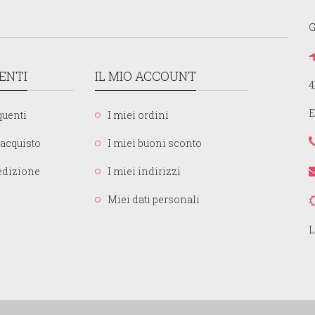
G
IENTI
IL MIO ACCOUNT
4
E
uenti
I miei ordini
acquisto
I miei buoni sconto
pedizione
I miei indirizzi
Miei dati personali
L