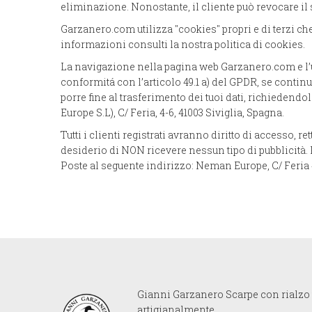
eliminazione. Nonostante, il cliente può revocare i
Garzanero.com utilizza "cookies" propri e di terzi ch
informazioni consulti la nostra politica di cookies.
La navigazione nella pagina web Garzanero.com e l’us
conformitá con l’articolo 49.1 a) del GPDR, se conti
porre fine al trasferimento dei tuoi dati, richieden
Europe S.L), C/ Feria, 4-6, 41003 Siviglia, Spagna.
Tutti i clienti registrati avranno diritto di accesso, 
desiderio di NON ricevere nessun tipo di pubblicità. P
Poste al seguente indirizzo: Neman Europe, C/ Feria 4
Gianni Garzanero Scarpe con rialzo p
artigianalmente.