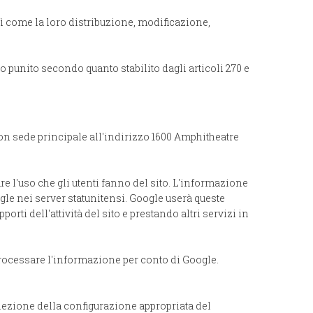
osì come la loro distribuzione, modificazione,
to punito secondo quanto stabilito dagli articoli 270 e
con sede principale all'indirizzo 1600 Amphitheatre
are l'uso che gli utenti fanno del sito. L'informazione
gle nei server statunitensi. Google userà queste
rti dell'attività del sito e prestando altri servizi in
 processare l'informazione per conto di Google.
selezione della configurazione appropriata del