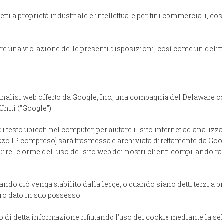
getti a proprietà industriale e intellettuale per fini commerciali, c
tuire una violazione delle presenti disposizioni, così come un delit
 analisi web offerto da Google, Inc., una compagnia del Delaware 
Uniti ("Google").
i testo ubicati nel computer, per aiutare il sito internet ad analizz
rizzo IP compreso) sarà trasmessa e archiviata direttamente da Goo
re le orme dell'uso del sito web dei nostri clienti compilando rappo
.
ando ciò venga stabilito dalla legge, o quando siano detti terzi a
tro dato in suo possesso.
dati o di detta informazione rifiutando l'uso dei cookie mediante la 