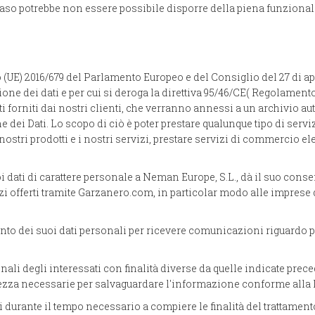
aso potrebbe non essere possibile disporre della piena funzionalit
UE) 2016/679 del Parlamento Europeo e del Consiglio del 27 di apr
azione dei dati e per cui si deroga la direttiva 95/46/CE( Regolamen
ti forniti dai nostri clienti, che verranno annessi a un archivio a
ne dei Dati. Lo scopo di ciò è poter prestare qualunque tipo di se
ostri prodotti e i nostri servizi, prestare servizi di commercio el
i dati di carattere personale a Neman Europe, S.L., dà il suo con
i offerti tramite Garzanero.com, in particolar modo alle imprese di
ento dei suoi dati personali per ricevere comunicazioni riguardo p
nali degli interessati con finalità diverse da quelle indicate pre
urezza necessarie per salvaguardare l'informazione conforme alla l
i durante il tempo necessario a compiere le finalità del trattament