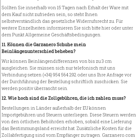
Sollten Sie innerhalb von 15 Tagen nach Erhalt der Ware mit
dem Kauf nicht zufrieden sein, so steht Ihnen
selbstverständlich das gesetzliche Widerrufsrecht zu. Für
weitere Einzelheiten informieren Sie sich bitte hier oder unter
dem Punkt Allgemeine Geschäftsbedingungen.
11. Können die Garzanero Schuhe mein
Beinlängenunterschied beheben?
Wir können Beinlängendifferenzen von bis zu 3 cm
ausgleichen. Sie müssen sich nur telefonisch mit uns
Verbindung setzen (+34) 954 564 292 oder uns Ihre Anfrage vor
der Durchführung der Bestellung schriftlich zuschicken. Sie
werden positiv überrascht sein.
12. Wie hoch sind die Zollgebühren, die ich zahlen muss?
Bestellungen in Länder außerhalb der EU können
Importgebühren und Steuern unterliegen. Diese Steuern werden
von den örtlichen Behöhrden erhoben, sobald eine Lieferung
das Bestimmungsland erreicht hat. Zusätzliche Kosten für die
Zollabfertigung sind vom Empfänger zu tragen. Garzanero.com