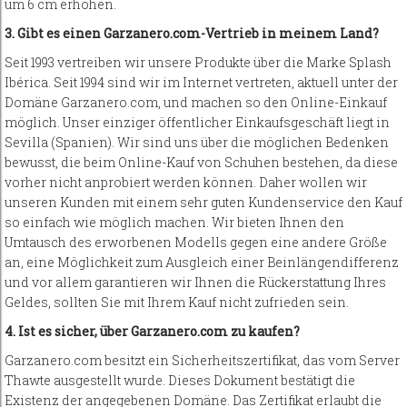
um 6 cm erhöhen.
3. Gibt es einen Garzanero.com-Vertrieb in meinem Land?
Seit 1993 vertreiben wir unsere Produkte über die Marke Splash
Ibérica. Seit 1994 sind wir im Internet vertreten, aktuell unter der
Domäne Garzanero.com, und machen so den Online-Einkauf
möglich. Unser einziger öffentlicher Einkaufsgeschäft liegt in
Sevilla (Spanien). Wir sind uns über die möglichen Bedenken
bewusst, die beim Online-Kauf von Schuhen bestehen, da diese
vorher nicht anprobiert werden können. Daher wollen wir
unseren Kunden mit einem sehr guten Kundenservice den Kauf
so einfach wie möglich machen. Wir bieten Ihnen den
Umtausch des erworbenen Modells gegen eine andere Größe
an, eine Möglichkeit zum Ausgleich einer Beinlängendifferenz
und vor allem garantieren wir Ihnen die Rückerstattung Ihres
Geldes, sollten Sie mit Ihrem Kauf nicht zufrieden sein.
4. Ist es sicher, über Garzanero.com zu kaufen?
Garzanero.com besitzt ein Sicherheitszertifikat, das vom Server
Thawte ausgestellt wurde. Dieses Dokument bestätigt die
Existenz der angegebenen Domäne. Das Zertifikat erlaubt die